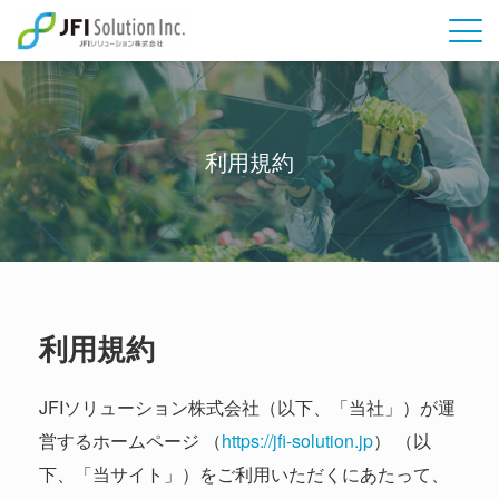
Skip
to
content
利用規約
利用規約
JFIソリューション株式会社（以下、「当社」）が運
営するホームページ （
https://jfi-solution.jp
） （以
下、「当サイト」）をご利用いただくにあたって、